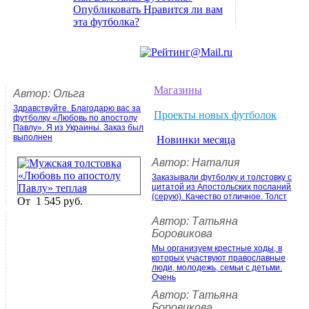
Опубликовать Нравится ли вам
эта футболка?
Магазины
Автор: Ольга
Здравствуйте. Благодарю вас за
Проекты новых футболок
футболку «Любовь по апостолу
Павлу». Я из Украины. Заказ был
выполнен
Новинки месяца
Автор: Наталия
Заказывали футболку и толстовку с
цитатой из Апостольских посланий
(серую). Качество отличное. Толст
От
1 545 руб.
Автор: Татьяна
Боровикова
Мы организуем крестные ходы, в
которых участвуют православные
люди, молодежь, семьи с детьми.
Очень
Автор: Татьяна
Боровикова