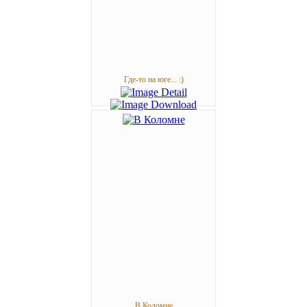
Где-то на юге... :)
В Коломне