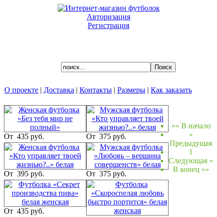
Авторизация
Регистрация
Ваша корзина пуста.
О проекте
|
Доставка
|
Контакты
|
Размеры
|
Как заказать
РАСПРОДАЖА
«« В начало
«
От
435 руб.
От
375 руб.
Предыдущая
В этом разделе представлены товары, которые предлагаются
1
по ценам распродажи.
Следующая »
Если речь идет о футболках, обычно мы просим вместе с
В конец »»
футболкой по цене распродажи заказывать еще хотя бы один
От
395 руб.
От
375 руб.
товар, чтобы окупились наши затраты на обработку заказа.
От
435 руб.