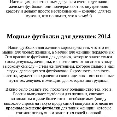
Настоящим, женственным девушкам очень идут наши
эти жизненные катастрофы мы видим на каждом шагу. Когда
женские футболки, они подчеркивают их внутреннюю
они обрушиваются, человек задается вопросом: «Как же так?
красоту и делают просто неотразимыми – конечно, для тех
Почему? За что? Ведь я не хуже других!»
мужчин, кто понимает, что к чему! :)
Потому, бедная, что тебе не встретился никто, кто объяснил
бы тебе, что такое хорошо и что такое плохо и какова связь
между нашими взглядами, нашими поступками и тем, чего мы
достигаем в этой жизни. А может быть, встретился, но ты не
Модные футболки для девушек 2014
захотела услышать его. Последний вариант наиболее
вероятен. Поскольку шанс прозреть дается каждому.
Наши футболки для женщин характерны тем, что это не
майки для любых женщин, а маечки для женщин порядочных.
Говорить друг другу правду – дело полезное. Это скорее йод
Это красивые футболки для девушек, которые знают смысл
на рану, чем мед на волосы. Но зато при желании человек
слова девушка;, женщина; и с почтением относятся к этому
поймет и начнет изменять свою жизнь к лучшему…
высокому смыслу – с тем же почтением, которое сильно в нас,
людях, делающих эти футболочки. Скромность, верность,
И как здорово, что можно разом убить двух зайцев – и дело
чистота, мужество в хранении своих идеалов – вот основные
доброе сделать, помочь людям, и купить футболку для
черты тех девушек и женщин, для которых мы трудимся.
девушек, одеться самой или порадовать понимающую подругу
отличным подарком.
Важно было сказать это, поскольку большинство тех, кто в
России выпускает футболки для женщин, считают
Многие ищут футболки с приколами для девушек. Но бывают
возможным и даже более того – необходимым (ввиду
такие приколы, от которых люди становятся еще глупее, еще
высокого спроса на такую продукцию) выпускать отнюдь не
циничнее смотрят на жизнь, а значит, еще хуже понимают ее.
красивые женские футболки
для таких женщин, которые
А бывают такие, которые помогают умнеть. Нужно ли
считают остроумным хвастаться своей половой
говорить, что лучше? Отсюда делайте выбор по своему вкусу,