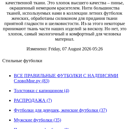
качественной ткани. Это хлопок высшего качества – пинье,
окрашенный немецким красителем. Нити большинства
тканей, используемых нами в коллекции летних футболок
женских, обработаны силиконом для придания ткани
приятной гладкости и шелковистости. Из-за этого некоторые
принимают ткань части наших изделий за вискозу. Но нет, это
хлопок, самый экологичный и комфортный для человека
материал.
Изменено: Friday, 07 August 2026 05:26
Стильные футболки
ВСЕ ПРАВИЛЬНЫЕ ФУТБОЛКИ С НАДПИСЯМИ
СловоМне.ру (83)
Толстовки с капюшоном (4)
РАСПРОДАЖА (7)
Футболки для девушек, женские футболки (37)
Мужские футболки (35)