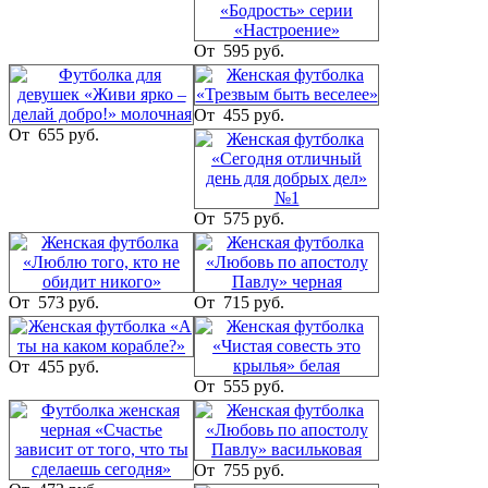
которые подает избранница (или просто особа, которая
нравится), - за ее улыбкой, за тем, как она смотрит, что
говорит, и наконец, что написано на ее одежде. Поэтому, если
От
595 руб.
мы хотим помочь парням, скажем, полюбить хорошее чтение,
мы делаем надпись на футболке для девушек: «Читай
классику! Девушки любят умных». И поверьте, многие, очень
От
455 руб.
многие услышат и прислушаются. А еще такая правильная
От
655 руб.
надпись может подсказать парню – чем интересуется девушка,
что ей нравится, какие приоритеты у нее в жизни и т.д.. Это
может помочь и в оценке личности в целом, а может и
направить молодого человека в нужное русло – он поймет,
что важно его возлюбленной, что для нее ценно.
От
575 руб.
Прикольные футболки с надписями
От
573 руб.
От
715 руб.
для девушек от СловоМне.ру
От
455 руб.
Большинство футболок для девушек с надписями не
От
555 руб.
отличается рисунком от маек для мужчин, кроме, конечно,
футболок для беременных с надписями
. Но сами маечки, на
которые мы наносим рисунки, - это именно стильные
футболки для девушек, красивые, приталенные, эластичные,
От
755 руб.
удобные, таких расцветок, которые нравятся сегодняшним