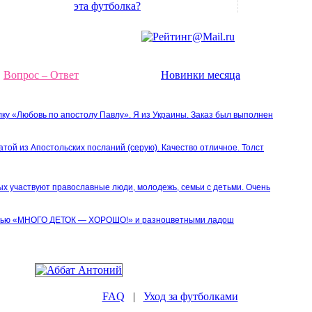
эта футболка?
Вопрос – Ответ
Новинки месяца
лку «Любовь по апостолу Павлу». Я из Украины. Заказ был выполнен
атой из Апостольских посланий (серую). Качество отличное. Толст
ых участвуют православные люди, молодежь, семьи с детьми. Очень
писью «МНОГО ДЕТОК — ХОРОШО!» и разноцветными ладош
FAQ
|
Уход за футболками