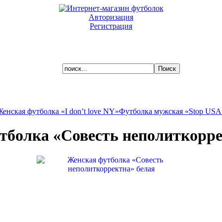
Авторизация
Регистрация
Ваша корзина пуста.
Женская футболка «I don’t love NY»
Футболка мужская «Stop USA
тболка «Совесть неполиткорре