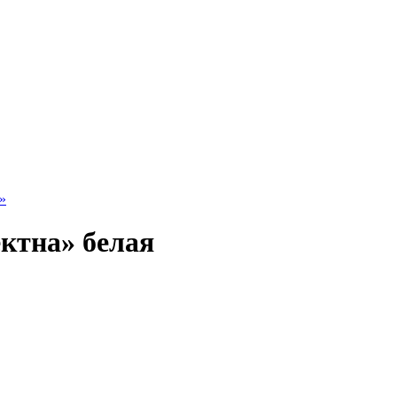
»
ктна» белая