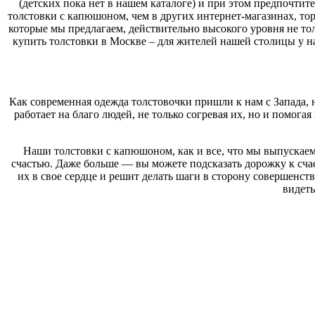
(детских пока нет в нашем каталоге) и при этом предпочти
Как современная одежда толстовочки пришли к нам с Запада,
толстовки с капюшоном, чем в других интернет-магазинах, тор
работает на благо людей, не только согревая их, но и помогая
которые мы предлагаем, действительно высокого уровня не то
купить толстовки в Москве – для жителей нашей столицы у на
Наши толстовки с капюшоном, как и все, что мы выпускаем
счастью. Даже больше — вы можете подсказать дорожку к сча
их в свое сердце и решит делать шаги в сторону совершенств
видеть
Как современная одежда толстовочки пришли к нам с Запада,
работает на благо людей, не только согревая их, но и помогая
Наши толстовки с капюшоном, как и все, что мы выпускаем
счастью. Даже больше — вы можете подсказать дорожку к сча
их в свое сердце и решит делать шаги в сторону совершенств
видеть