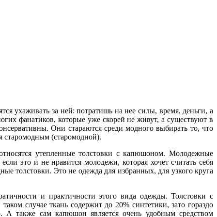
ся ухаживать за ней: потратишь на нее силы, время, деньги, а
огих фанатиков, которые уже скорей не живут, а существуют в
онсервативны. Они стараются среди модного выбирать то, что
ся старомодным (старомодной).
, относятся утепленные толстовки с капюшоном. Молодежные
если это и не нравится молодежи, которая хочет считать себя
ые толстовки. Это не одежда для избранных, для узкого круга
ся ухаживать за ней: потратишь на нее силы, время, деньги, а
огих фанатиков, которые уже скорей не живут, а существуют в
онсервативны. Они стараются среди модного выбирать то, что
ратичности и практичности этого вида одежды. Толстовки с
ся старомодным (старомодной).
таком случае ткань содержит до 20% синтетики, зато гораздо
о. А также сам капюшон является очень удобным средством
, относятся утепленные толстовки с капюшоном. Молодежные
 называемая «футер двухнитка» (около 260 г/кв. м) и «футер
если это и не нравится молодежи, которая хочет считать себя
ые толстовки. Это не одежда для избранных, для узкого круга
бражение и надпись на грудь. Каждый сам решает, что для него
ратичности и практичности этого вида одежды. Толстовки с
таком случае ткань содержит до 20% синтетики, зато гораздо
скафандра – с высоким воротом, который прекрасно защищает
о. А также сам капюшон является очень удобным средством