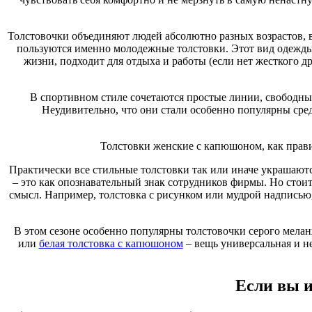
В спортивном стиле сочетаются простые линии, свободный
Неудивительно, что они стали особенно популярны сред
Толстовочки объединяют людей абсолютно разных возрастов, в
пользуются именно молодежные толстовки. Этот вид одежды 
Толстовки женские с капюшоном, как прави
жизни, подходит для отдыха и работы (если нет жесткого др
Практически все стильные толстовки так или иначе украшаютс
– это как опознавательный знак сотрудников фирмы. Но стоит
В спортивном стиле сочетаются простые линии, свободный
смысл. Например, толстовка с рисунком или мудрой надписью
Неудивительно, что они стали особенно популярны сред
В этом сезоне особенно популярны толстовочки серого меланж
Толстовки женские с капюшоном, как прави
или
белая толстовка с капюшоном
– вещь универсальная и не
Практически все стильные толстовки так или иначе украшаютс
– это как опознавательный знак сотрудников фирмы. Но стоит
смысл. Например, толстовка с рисунком или мудрой надписью
Если вы и
(детских пока нет в нашем каталоге) и при этом предпочти
В этом сезоне особенно популярны толстовочки серого меланж
толстовки с капюшоном, чем в других интернет-магазинах, тор
или
белая толстовка с капюшоном
– вещь универсальная и не
которые мы предлагаем, действительно высокого уровня не то
купить толстовки в Москве – для жителей нашей столицы у на
Если вы и