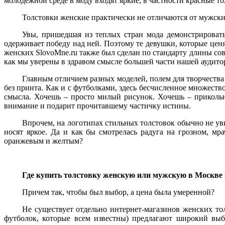
молодежной среде в моду входят яркие, в частности красные т
Главным отличием разных моделей, полем для творчества 
Толстовки женские практически не отличаются от мужских
без принта. Как и с футболками, здесь бесчисленное множеств
смысла. Хочешь – просто милый рисунок. Хочешь – прикольн
Увы, пришедшая из теплых стран мода демонстрироват
внимание и подарит прочитавшему частичку истины.
одерживает победу над ней. Поэтому те девушки, которые цен
женских SlovoМne.ru также был сделан по стандарту длины со
Впрочем, на логотипах стильных толстовок обычно не увид
как мы уверены в здравом смысле большей части нашей аудито
носят яркое. Да и как бы смотрелась радуга на грозном, мр
оранжевым и желтым?
Главным отличием разных моделей, полем для творчества 
без принта. Как и с футболками, здесь бесчисленное множеств
смысла. Хочешь – просто милый рисунок. Хочешь – прикольн
внимание и подарит прочитавшему частичку истины.
Где купить толстовку женскую или мужскую в Москве 
Впрочем, на логотипах стильных толстовок обычно не увид
Причем так, чтобы был выбор, а цена была умеренной?
носят яркое. Да и как бы смотрелась радуга на грозном, мр
оранжевым и желтым?
Не существует отдельно интернет-магазинов женских тол
футболок, которые всем известны) предлагают широкий выб
коллекции магазина – и вам его напечатают на толстовочке вы
Где купить толстовку женскую или мужскую в Москве 
У SlovoMne.ru и ряда других ведущих поставщиков немног
которые однозначно будут гармоничными и модными. Клиенту, 
Причем так, чтобы был выбор, а цена была умеренной?
ему под цвет глаз, волос или других частей одежды. На светл
практически любые цветовые решения. На черном – опять-таки 
Не существует отдельно интернет-магазинов женских тол
футболок, которые всем известны) предлагают широкий выб