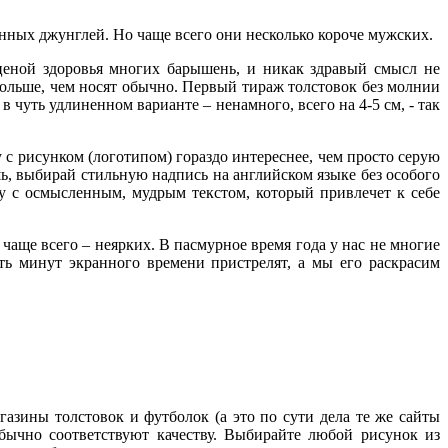
 с рисунком (логотипом) гораздо интереснее, чем просто серую
онных джунглей. Но чаще всего они несколько короче мужских.
шь, выбирай стильную надпись на английском языке без особого
у с осмысленным, мудрым текстом, который привлечет к себе
ценой здоровья многих барышень, и никак здравый смысл не
больше, чем носят обычно. Первый тираж толстовок без молнии
уть удлиненном варианте – ненамного, всего на 4-5 см, - так
 чаще всего – неярких. В пасмурное время года у нас не многие
ять минут экранного времени пристрелят, а мы его раскрасим
 с рисунком (логотипом) гораздо интереснее, чем просто серую
шь, выбирай стильную надпись на английском языке без особого
у с осмысленным, мудрым текстом, который привлечет к себе
 чаще всего – неярких. В пасмурное время года у нас не многие
ять минут экранного времени пристрелят, а мы его раскрасим
азины толстовок и футболок (а это по сути дела те же сайты
ычно соответствуют качеству. Выбирайте любой рисунок из
ваши проблемы.
од характер и цвет вещи и печатаем такие цветовые варианты,
стается выбрать среди готовых вещей то, что больше подходит
мно-серого, черного и белого цветов. На белом хлопке красивы
азины толстовок и футболок (а это по сути дела те же сайты
ычно соответствуют качеству. Выбирайте любой рисунок из