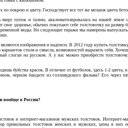
олстовки с капюшоном.
являются изображения и надписи. В 2012 году купить толстовку
 по покрою и цвету. Господствует все тот же меланж цвета бет
о вариантов стиля и смысла, возможностей выразить себя. Хоче
ый слоган на русском. А у нас можно приобрести толстовочк
ь миру пупок и талию, акклиматизировалась на нашей земле 
ят свое здоровье, обычно покупают себе толстовочку на размер 
временной моды. Но следующие тиражи мы намерены выпускать в ч
ишь буйства красок. В отличие от футболок, здесь 1-2 цвета, и
рии.
ачном, черном бандите из голливудского фильма? Его через п
являются изображения и надписи. В 2012 году купить толстовку
о вариантов стиля и смысла, возможностей выразить себя. Хоче
ый слоган на русском. А у нас можно приобрести толстовочк
и вообще в России?
ишь буйства красок. В отличие от футболок, здесь 1-2 цвета, и
ачном, черном бандите из голливудского фильма? Его через п
стовок и интернет-магазинов мужских толстовок. Интернет-маг
ор прикольных толстовок женских и мужских, цены в них об
бранного вами цвета. Красивое получится сочетание или нет – 
и вообще в России?
о другой подход. Мы сами подбираем характер и цвет рисунка п
который хочет заказать толстовку с капюшоном онлайн, лишь о
о-сером меланже очень красиво и стильно смотрятся рисунки те
белый, серый, оттенки красного и коричневого.
стовок и интернет-магазинов мужских толстовок. Интернет-маг
ор прикольных толстовок женских и мужских, цены в них об