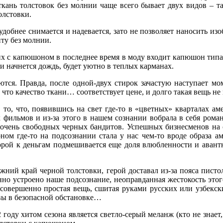
и начнется дождь, будет уютно в теплых карманах.
кань толстовок без молнии чаще всего бывает двух видов – так
олстовки.
аются. Правда, после одной-двух стирок зачастую наступает м
 что качество ткани… соответствует цене, и долго такая вещь не
добнее снимается и надевается, зато не позволяет наносить изо
нту без молнии.
 то, что, появившись на свет где-то в «цветных» кварталах а
 фильмов и из-за этого в нашем сознании вобрала в себя рома
 с капюшоном в последнее время в моду входит капюшон типа 
ы очень свободных черных бандитов. Успешных бизнесменов на 
и начнется дождь, будет уютно в теплых карманах.
ном где-то на подсознании стала у нас чем-то вроде образа ам
торой к деньгам подмешивается еще доля влюбленности и авант
аются. Правда, после одной-двух стирок зачастую наступает м
 что качество ткани… соответствует цене, и долго такая вещь не
жний край черной толстовки, герой доставал из-за пояса писто
 то, что, появившись на свет где-то в «цветных» кварталах а
ранно устроено наше подсознание, неоправданная жестокость эт
 фильмов и из-за этого в нашем сознании вобрала в себя рома
совершенно простая вещь, сшитая руками русских или узбекских
ы очень свободных черных бандитов. Успешных бизнесменов на 
вы в безопасной обстановке…
ном где-то на подсознании стала у нас чем-то вроде образа ам
торой к деньгам подмешивается еще доля влюбленности и авант
году хитом сезона является светло-серый меланж (кто не знает,
олстовки с капюшоном.
жний край черной толстовки, герой доставал из-за пояса писто
 по покрою и цвету. Господствует все тот же меланж цвета бет
ранно устроено наше подсознание, неоправданная жестокость эт
совершенно простая вещь, сшитая руками русских или узбекских
ь миру пупок и талию, акклиматизировалась на нашей земле 
вы в безопасной обстановке…
ят свое здоровье, обычно покупают себе толстовочку на размер 
временной моды. Но следующие тиражи мы намерены выпускать в ч
году хитом сезона является светло-серый меланж (кто не знает,
рии.