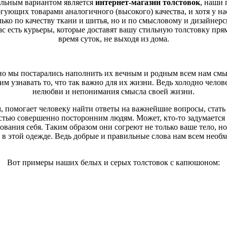
тельным вариантом является
интернет-магазин толстовок
, наши 
 но мы постарались наполнить их вечным и родным всем нам смы
гующих товарами аналогичного (высокого) качества, и хотя у нас
 им узнавать то, что так важно для их жизни. Ведь холодно челове
лько по качеству ткани и шитья, но и по смысловому и дизайне
нелюбви и непонимания смысла своей жизни.
с есть курьеры, которые доставят вашу стильную толстовку прям
время суток, не выходя из дома.
, помогает человеку найти ответы на важнейшие вопросы, стать
стью совершенно посторонним людям. Может, кто-то задумается 
ования себя. Таким образом они согреют не только ваше тело, но
 в этой одежде. Ведь добрые и правильные слова нам всем необ
 но мы постарались наполнить их вечным и родным всем нам смы
 им узнавать то, что так важно для их жизни. Ведь холодно челове
нелюбви и непонимания смысла своей жизни.
Вот примеры наших белых и серых толстовок с капюшоном:
, помогает человеку найти ответы на важнейшие вопросы, стать
стью совершенно посторонним людям. Может, кто-то задумается 
ования себя. Таким образом они согреют не только ваше тело, но
 в этой одежде. Ведь добрые и правильные слова нам всем необ
Вот примеры наших белых и серых толстовок с капюшоном: