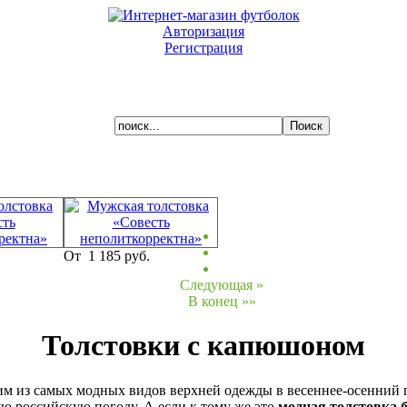
Авторизация
Регистрация
Ваша корзина пуста.
Толстовки с капюшоном
От
1 185 руб.
м из самых модных видов верхней одежды в весеннее-осенний п
Следующая »
ую российскую погоду. А если к тому же это
модная толстовка 
В конец »»
служить средством выражения ваших взглядов.
Толстовки с капюшоном
 стильной толстовке можно увидеть и молодежь, и вполне зрел
стал особенно популярен с активным развитием так называемог
есс-кода), для активной деятельности — занятий спортом, напри
актуальным, находя все новых поклонников.
м из самых модных видов верхней одежды в весеннее-осенний п
ую российскую погоду. А если к тому же это
модная толстовка 