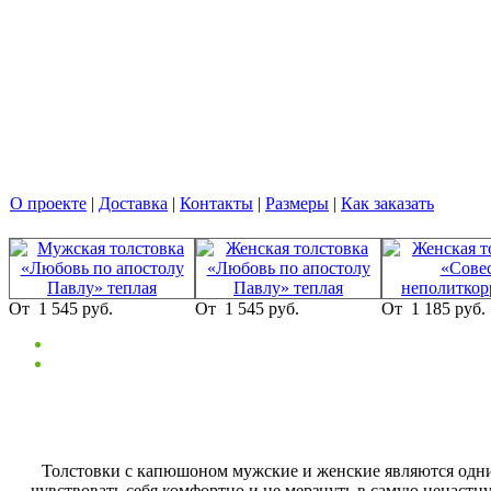
О проекте
|
Доставка
|
Контакты
|
Размеры
|
Как заказать
От
1 545 руб.
От
1 545 руб.
От
1 185 руб.
Толстовки с капюшоном мужские и женские являются одни
чувствовать себя комфортно и не мерзнуть в самую ненастн
Толстовочки объединяют людей абсолютно разных возрастов, в
пользуются именно молодежные толстовки. Этот вид одежды 
жизни, подходит для отдыха и работы (если нет жесткого др
Толстовки с капюшоном мужские и женские являются одни
чувствовать себя комфортно и не мерзнуть в самую ненастн