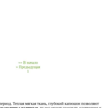
«« В начало
« Предыдущая
1
ериод. Теплая мягкая ткань, глубокий капюшон позволяют
без молнии с надписью
, то она может создавать настроение и
ых
и даже пожилых людей! Но особой популярностью, конечно,
о «спортивного стиля».
Этот стиль удобен для повседневной
мер. Сейчас этот стиль не выходит из моды и является очень
ериод. Теплая мягкая ткань, глубокий капюшон позволяют
без молнии с надписью
, то она может создавать настроение и