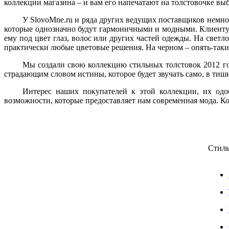
Мы создали свою коллекцию стильных толстовок 2012 год
коллекции магазина – и вам его напечатают на толстовочке вы
страдающим словом истины, которое будет звучать само, в ти
У SlovoMne.ru и ряда других ведущих поставщиков немног
Интерес наших покупателей к этой коллекции, их одо
которые однозначно будут гармоничными и модными. Клиенту, 
возможности, которые предоставляет нам современная мода. Ко
ему под цвет глаз, волос или других частей одежды. На светл
практически любые цветовые решения. На черном – опять-таки 
Мы создали свою коллекцию стильных толстовок 2012 год
страдающим словом истины, которое будет звучать само, в ти
Интерес наших покупателей к этой коллекции, их одо
возможности, которые предоставляет нам современная мода. Ко
Стиль