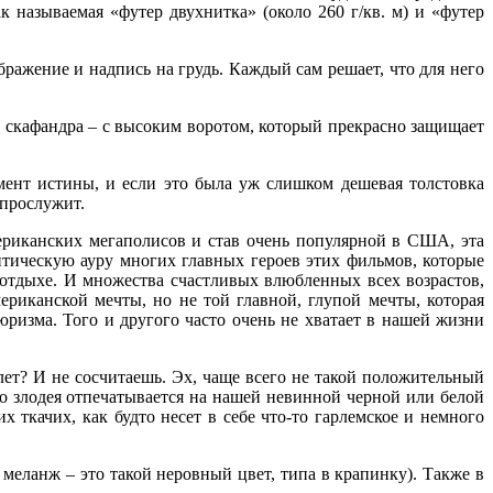
 называемая «футер двухнитка» (около 260 г/кв. м) и «футер
омент истины, и если это была уж слишком дешевая толстовка
 прослужит.
бражение и надпись на грудь. Каждый сам решает, что для него
мериканских мегаполисов и став очень популярной в США, эта
нтическую ауру многих главных героев этих фильмов, которые
скафандра – с высоким воротом, который прекрасно защищает
отдыхе. И множества счастливых влюбленных всех возрастов,
ериканской мечты, но не той главной, глупой мечты, которая
юризма. Того и другого часто очень не хватает в нашей жизни
омент истины, и если это была уж слишком дешевая толстовка
 прослужит.
лет? И не сосчитаешь. Эх, чаще всего не такой положительный
мериканских мегаполисов и став очень популярной в США, эта
ого злодея отпечатывается на нашей невинной черной или белой
нтическую ауру многих главных героев этих фильмов, которые
 ткачих, как будто несет в себе что-то гарлемское и немного
отдыхе. И множества счастливых влюбленных всех возрастов,
ериканской мечты, но не той главной, глупой мечты, которая
юризма. Того и другого часто очень не хватает в нашей жизни
 меланж – это такой неровный цвет, типа в крапинку). Также в
лет? И не сосчитаешь. Эх, чаще всего не такой положительный
онных джунглей. Но чаще всего они несколько короче мужских.
ого злодея отпечатывается на нашей невинной черной или белой
 ткачих, как будто несет в себе что-то гарлемское и немного
ценой здоровья многих барышень, и никак здравый смысл не
больше, чем носят обычно. Первый тираж толстовок без молнии
уть удлиненном варианте – ненамного, всего на 4-5 см, - так
 меланж – это такой неровный цвет, типа в крапинку). Также в