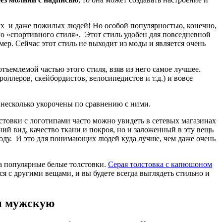
ъемлемой частью этого стиля, взяв из него самое лучшее.
ллеров, скейбордистов, велосипедистов и т.д.) и вовсе
ых
и даже пожилых людей! Но особой популярностью, конечно,
о «спортивного стиля».
Этот стиль удобен для повседневной
 несколько укорочены по сравнению с ними.
мер. Сейчас этот стиль не выходит из моды и является очень
стовки с логотипами часто можно увидеть в сетевых магазинах
ий вид, качество ткани и покроя, но и заложенный в эту вещь
ъемлемой частью этого стиля, взяв из него самое лучшее.
оду. И это для понимающих людей куда лучше, чем даже очень
ллеров, скейбордистов, велосипедистов и т.д.) и вовсе
да популярные белые толстовки.
Серая толстовка с капюшоном
 несколько укорочены по сравнению с ними.
я с другими вещами, и вы будете всегда выглядеть стильно и
стовки с логотипами часто можно увидеть в сетевых магазинах
ий вид, качество ткани и покроя, но и заложенный в эту вещь
оду. И это для понимающих людей куда лучше, чем даже очень
ли мужскую
предложения могут быть интересны вам. Цены у нас ниже на
да популярные белые толстовки.
Серая толстовка с капюшоном
 не столь широк ассортимент этого вида одежды, зато те виды,
я с другими вещами, и вы будете всегда выглядеть стильно и
рскому уровню надписей и рисунков, нанесенных на них. Можно
о на дом. У нас вы можете заказать толстовку онлайн в любое
ли мужскую