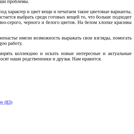
 ненастье имели возможность выражать свои взгляды, помогать
ваши проблемы.
ую работу.
од характер и цвет вещи и печатаем такие цветовые варианты,
ширять коллекцию и искать новые интересные и актуальные
стается выбрать среди готовых вещей то, что больше подходит
осят наши родственники и друзья. Нам нравится.
мно-серого, черного и белого цветов. На белом хлопке красивы
 ненастье имели возможность выражать свои взгляды, помогать
ую работу.
ширять коллекцию и искать новые интересные и актуальные
осят наши родственники и друзья. Нам нравится.
 (83)