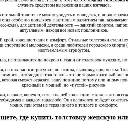
 крой, хорошие ткани и комфорт. Стильные толстовки стали неот
служить средством выражения ваших взглядов.
и спортивной молодежи, а среди любителей городского спорта (ро
неотъемлемым атрибутом.
 стильной толстовке можно увидеть и молодежь, и вполне зрел
стал особенно популярен с активным развитием так называемог
ло, не отличаются по покрою и ткани от толстовок мужских, но
есс-кода), для активной деятельности — занятий спортом, напри
актуальным, находя все новых поклонников.
я, на них наносят рисунки, логотипы, вышивку, орнаменты. Тол
 помнить, что модные толстовки – это не только красивый внешн
 крой, хорошие ткани и комфорт. Стильные толстовки стали неот
, которая сможет отразить вашу позицию по тому или иному пов
и спортивной молодежи, а среди любителей городского спорта (ро
красивый и модный, но «пустой» рисунок.
неотъемлемым атрибутом.
а, и такие, конечно, есть в нашей коллекции, так же как и всег
ло, не отличаются по покрою и ткани от толстовок мужских, но
обходимая в каждом гардеробе. Они великолепно будут сочетатьс
модно, при этом не теряя ничего в теплоте и комфорте.
я, на них наносят рисунки, логотипы, вышивку, орнаменты. Тол
 помнить, что модные толстовки – это не только красивый внешн
, которая сможет отразить вашу позицию по тому или иному пов
щете, где купить толстовку женскую и
красивый и модный, но «пустой» рисунок.
тельным вариантом является
интернет-магазин толстовок
, наши 
а, и такие, конечно, есть в нашей коллекции, так же как и всег
гующих товарами аналогичного (высокого) качества, и хотя у нас
обходимая в каждом гардеробе. Они великолепно будут сочетатьс
лько по качеству ткани и шитья, но и по смысловому и дизайне
модно, при этом не теряя ничего в теплоте и комфорте.
с есть курьеры, которые доставят вашу стильную толстовку прям
время суток, не выходя из дома.
щете, где купить толстовку женскую и