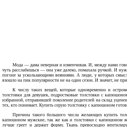
Мода — дама неверная и изменчивая. И, между нами говор
чуть расслабишься — она уже далеко, помахала ручкой. И нуж
погоне за ускользающими веяниями. А люди, у которых смысл
взошло на пик популярности не на один сезон. И значит, не п
К числу таких вещей, которые одновременно и остром
толстовки для девушек, подростковые толстовки с капюшоном,
избранной, отправившей поколение родителей на склад уценен
Мода — дама неверная и изменчивая. И, между нами говор
тех, кто понимает. Купить серую толстовку с капюшоном готовы
чуть расслабишься — она уже далеко, помахала ручкой. И нуж
погоне за ускользающими веяниями. А люди, у которых смысл
Причина такого большого числа желающих купить толс
взошло на пик популярности не на один сезон. И значит, не п
капюшоном мужские, так же как и толстовки с капюшоном жен
лучше греет и держит форму. Ткань превосходно вентилиру
К числу таких вещей, которые одновременно и остром
приспособления к погоде и защиты от дождя. По плотности т
толстовки для девушек, подростковые толстовки с капюшоном,
трехнитка» (около 320 г/кв. м). Трехнитка – это самые теплые т
избранной, отправившей поколение родителей на склад уценен
тех, кто понимает. Купить серую толстовку с капюшоном готовы
Вариант с молнией удобнее приспосабливается к погоде, у
важнее, но в последнее время большинство склоняется к вариа
Причина такого большого числа желающих купить толс
капюшоном мужские, так же как и толстовки с капюшоном жен
Формы капюшона также отличаются. У толстовок мужских
лучше греет и держит форму. Ткань превосходно вентилиру