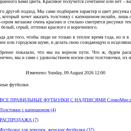
а для того, чтобы люди не только в теплое время года, но и в
бранного вами цвета. Красивое получится сочетание или нет – 
шине или городском шуме, и делать свою созидающую и исцеляющ
о другой подход. Мы сами подбираем характер и цвет рисунка п
брение показали, что мы на верном пути. Что ж, будем рас
который хочет заказать толстовку с капюшоном онлайн, лишь о
нечно, мы и сами с удовольствием носим свои толстовочки, их н
о-сером меланже очень красиво и стильно смотрятся рисунки те
белый, серый, оттенки красного и коричневого.
а для того, чтобы люди не только в теплое время года, но и в
шине или городском шуме, и делать свою созидающую и исцеляющ
брение показали, что мы на верном пути. Что ж, будем рас
нечно, мы и сами с удовольствием носим свои толстовочки, их н
Изменено: Sunday, 09 August 2026 12:00
ные футболки
ВСЕ ПРАВИЛЬНЫЕ ФУТБОЛКИ С НАДПИСЯМИ СловоМне.ру
Толстовки с капюшоном (4)
РАСПРОДАЖА (7)
Футболки для девушек, женские футболки (37)