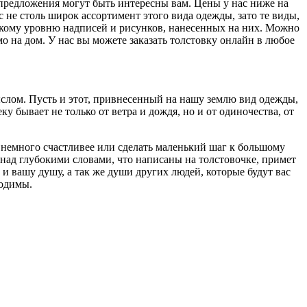
предложения могут быть интересны вам. Цены у нас ниже на
слом. Пусть и этот, привнесенный на нашу землю вид одежды,
 не столь широк ассортимент этого вида одежды, зато те виды,
ку бывает не только от ветра и дождя, но и от одиночества, от
рскому уровню надписей и рисунков, нанесенных на них. Можно
о на дом. У нас вы можете заказать толстовку онлайн в любое
 немного счастливее или сделать маленький шаг к большому
над глубокими словами, что написаны на толстовочке, примет
 и вашу душу, а так же души других людей, которые будут вас
ходимы.
слом. Пусть и этот, привнесенный на нашу землю вид одежды,
ку бывает не только от ветра и дождя, но и от одиночества, от
 немного счастливее или сделать маленький шаг к большому
над глубокими словами, что написаны на толстовочке, примет
 и вашу душу, а так же души других людей, которые будут вас
ходимы.