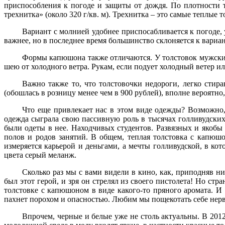
шею от холодного ветра. Рукам, если подует холодный ветер ил
приспособления к погоде и защиты от дождя. По плотности т
трехнитка» (около 320 г/кв. м). Трехнитка – это самые теплые т
Важно также то, что толстовочки недороги, легко стир
(обошлась в розницу менее чем в 900 рублей), вполне вероятно,
Вариант с молнией удобнее приспосабливается к погоде, у
важнее, но в последнее время большинство склоняется к вариа
Что еще привлекает нас в этом виде одежды? Возможно,
одежда сыграла свою пассивную роль в тысячах голливудских
Формы капюшона также отличаются. У толстовок мужских
были одеты в нее. Находчивых студентов. Развязных и якоб
шею от холодного ветра. Рукам, если подует холодный ветер ил
полов и родов занятий. В общем, теплая толстовка с капюшо
измеряется карьерой и деньгами, а мечты голливудской, в ко
Важно также то, что толстовочки недороги, легко стир
цвета серый меланж.
(обошлась в розницу менее чем в 900 рублей), вполне вероятно,
Сколько раз мы с вами видели в кино, как, приподняв ни
Что еще привлекает нас в этом виде одежды? Возможно,
был этот герой, и зря он стрелял из своего пистолета! Но ст
одежда сыграла свою пассивную роль в тысячах голливудских
толстовке с капюшоном в виде какого-то пряного аромата. И 
были одеты в нее. Находчивых студентов. Развязных и якоб
пахнет порохом и опасностью. Любим мы пощекотать себе нер
полов и родов занятий. В общем, теплая толстовка с капюшо
измеряется карьерой и деньгами, а мечты голливудской, в ко
Впрочем, черные и белые уже не столь актуальны. В 2012 
цвета серый меланж.
молодежной среде в моду входят яркие, в частности красные т
Сколько раз мы с вами видели в кино, как, приподняв ни
Толстовки женские практически не отличаются от мужских
был этот герой, и зря он стрелял из своего пистолета! Но ст
толстовке с капюшоном в виде какого-то пряного аромата. И 
Увы, пришедшая из теплых стран мода демонстрироват
пахнет порохом и опасностью. Любим мы пощекотать себе нер
одерживает победу над ней. Поэтому те девушки, которые цен
женских SlovoМne.ru также был сделан по стандарту длины со
Впрочем, черные и белые уже не столь актуальны. В 2012 
как мы уверены в здравом смысле большей части нашей аудито