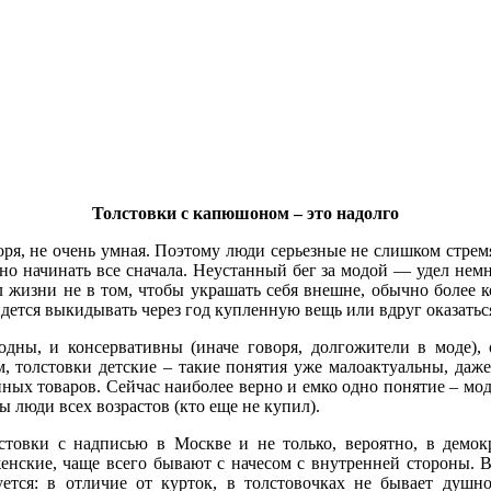
Толстовки с капюшоном – это надолго
я, не очень умная. Поэтому люди серьезные не слишком стремят
но начинать все сначала. Неустанный бег за модой — удел немн
 жизни не в том, чтобы украшать себя внешне, обычно более к
ридется выкидывать через год купленную вещь или вдруг оказать
одны, и консервативны (иначе говоря, долгожители в моде)
Толстовки с капюшоном – это надолго
 толстовки детские – такие понятия уже малоактуальны, даже 
ных товаров. Сейчас наиболее верно и емко одно понятие – модн
я, не очень умная. Поэтому люди серьезные не слишком стремят
 люди всех возрастов (кто еще не купил).
но начинать все сначала. Неустанный бег за модой — удел немн
 жизни не в том, чтобы украшать себя внешне, обычно более к
товки с надписью в Москве и не только, вероятно, в демок
ридется выкидывать через год купленную вещь или вдруг оказать
ские, чаще всего бывают с начесом с внутренней стороны. В 
ется: в отличие от курток, в толстовочках не бывает душн
одны, и консервативны (иначе говоря, долгожители в моде)
кань толстовок без молнии чаще всего бывает двух видов – так
 толстовки детские – такие понятия уже малоактуальны, даже 
олстовки.
ных товаров. Сейчас наиболее верно и емко одно понятие – модн
 люди всех возрастов (кто еще не купил).
добнее снимается и надевается, зато не позволяет наносить изо
нту без молнии.
товки с надписью в Москве и не только, вероятно, в демок
ские, чаще всего бывают с начесом с внутренней стороны. В 
 с капюшоном в последнее время в моду входит капюшон типа 
ется: в отличие от курток, в толстовочках не бывает душн