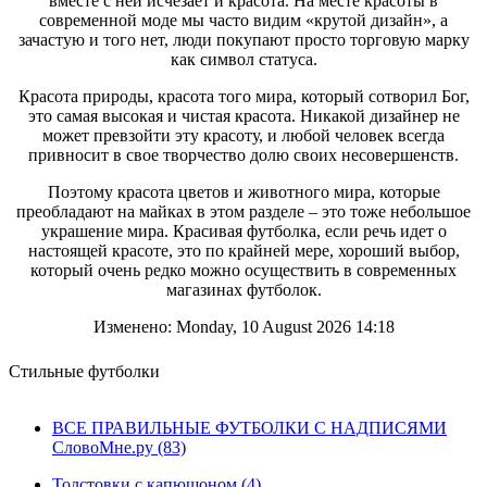
вместе с ней исчезает и красота. На месте красоты в
зачастую и того нет, люди покупают просто торговую марку
современной моде мы часто видим «крутой дизайн», а
как символ статуса.
зачастую и того нет, люди покупают просто торговую марку
как символ статуса.
Красота природы, красота того мира, который сотворил Бог,
это самая высокая и чистая красота. Никакой дизайнер не
Красота природы, красота того мира, который сотворил Бог,
может превзойти эту красоту, и любой человек всегда
это самая высокая и чистая красота. Никакой дизайнер не
привносит в свое творчество долю своих несовершенств.
может превзойти эту красоту, и любой человек всегда
привносит в свое творчество долю своих несовершенств.
Поэтому красота цветов и животного мира, которые
преобладают на майках в этом разделе – это тоже небольшое
Поэтому красота цветов и животного мира, которые
украшение мира. Красивая футболка, если речь идет о
преобладают на майках в этом разделе – это тоже небольшое
настоящей красоте, это по крайней мере, хороший выбор,
украшение мира. Красивая футболка, если речь идет о
который очень редко можно осуществить в современных
настоящей красоте, это по крайней мере, хороший выбор,
магазинах футболок.
который очень редко можно осуществить в современных
магазинах футболок.
Изменено: Monday, 10 August 2026 14:18
Стильные футболки
ВСЕ ПРАВИЛЬНЫЕ ФУТБОЛКИ С НАДПИСЯМИ
СловоМне.ру (83)
Толстовки с капюшоном (4)