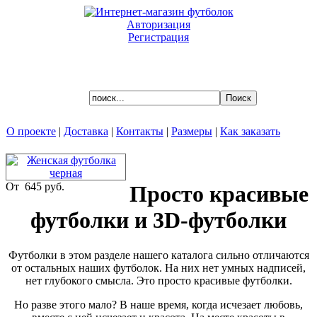
Авторизация
Регистрация
Ваша корзина пуста.
О проекте
|
Доставка
|
Контакты
|
Размеры
|
Как заказать
Просто красивые футболки и
От
645 руб.
Просто красивые
3D-футболки
футболки и 3D-футболки
Футболки в этом разделе нашего каталога сильно отличаются
от остальных наших футболок. На них нет умных надписей,
Футболки в этом разделе нашего каталога сильно отличаются
нет глубокого смысла. Это просто красивые футболки.
от остальных наших футболок. На них нет умных надписей,
нет глубокого смысла. Это просто красивые футболки.
Но разве этого мало? В наше время, когда исчезает любовь,
вместе с ней исчезает и красота. На месте красоты в
Но разве этого мало? В наше время, когда исчезает любовь,
современной моде мы часто видим «крутой дизайн», а