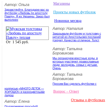
Магазины
Автор: Ольга
Здравствуйте. Благодарю вас за
Проекты новых футболок
футболку «Любовь по апостолу
Павлу». Я из Украины. Заказ был
выполнен
Новинки месяца
Автор: Наталия
Заказывали футболку и толстовку с
цитатой из Апостольских посланий
(серую). Качество отличное. Толст
От
1 545 руб.
Автор: Татьяна
Боровикова
Мы организуем крестные ходы, в
которых участвуют православные
люди, молодежь, семьи с детьми.
Очень
Автор: Татьяна
Боровикова
Просим Вас сделать футболки с
надписью «МНОГО ДЕТОК —
Вопрос – Ответ
ХОРОШО!» и разноцветными
ладош
Отзывы о футболках
Автор: Елена
Поддерживаю просьбу!!!