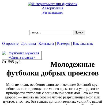
Авторизация
Регистрация
Ваша корзина пуста.
О проекте
|
Доставка
|
Контакты
|
Размеры
|
Как заказать
Молодежные футболки
От
595 руб.
Молодежные
добрых проектов
футболки добрых проектов
Многие люди, особенно занятые, имеющие большой круг
общения или проводящие много времени на улице, хотят
Многие люди, особенно занятые, имеющие большой круг
приобрести футболки с социальной рекламой. Это же так
общения или проводящие много времени на улице, хотят
здорово — носить на себе не что-то разрушающее мозг или
приобрести футболки с социальной рекламой. Это же так
пустое, а то, что, без всяких дополнительных усилий с вашей
здорово — носить на себе не что-то разрушающее мозг или
стороны, поможет сделать какое-то добро дело. Да, добро не
пустое, а то, что, без всяких дополнительных усилий с вашей