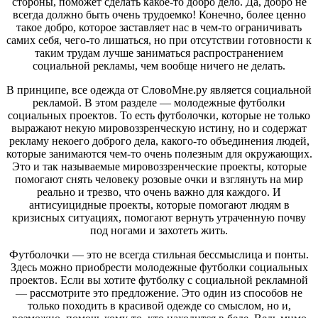
всегда должно быть очень трудоемко! Конечно, более ценно
стороны, поможет сделать какое-то добро дело. Да, добро не
такое добро, которое заставляет нас в чем-то ограничивать
всегда должно быть очень трудоемко! Конечно, более ценно
самих себя, чего-то лишаться, но при отсутствии готовности к
такое добро, которое заставляет нас в чем-то ограничивать
таким трудам лучше заниматься распространением
самих себя, чего-то лишаться, но при отсутствии готовности к
социальной рекламы, чем вообще ничего не делать.
таким трудам лучше заниматься распространением
социальной рекламы, чем вообще ничего не делать.
В принципе, все одежда от СловоМне.ру является социальной
рекламой. В этом разделе — молодежные футболки
В принципе, все одежда от СловоМне.ру является социальной
социальных проектов. То есть футболочки, которые не только
рекламой. В этом разделе — молодежные футболки
выражают некую мировоззренческую истину, но и содержат
социальных проектов. То есть футболочки, которые не только
рекламу некоего доброго дела, какого-то объединения людей,
выражают некую мировоззренческую истину, но и содержат
которые занимаются чем-то очень полезным для окружающих.
рекламу некоего доброго дела, какого-то объединения людей,
Это и так называемые мировоззренческие проекты, которые
которые занимаются чем-то очень полезным для окружающих.
помогают снять человеку розовые очки и взглянуть на мир
Это и так называемые мировоззренческие проекты, которые
реально и трезво, что очень важно для каждого. И
помогают снять человеку розовые очки и взглянуть на мир
антисуицидные проекты, которые помогают людям в
реально и трезво, что очень важно для каждого. И
кризисных ситуациях, помогают вернуть утраченную почву
антисуицидные проекты, которые помогают людям в
под ногами и захотеть жить.
кризисных ситуациях, помогают вернуть утраченную почву
под ногами и захотеть жить.
Футболочки — это не всегда стильная бессмыслица и понты.
Здесь можно приобрести молодежные футболки социальных
Футболочки — это не всегда стильная бессмыслица и понты.
проектов. Если вы хотите футболку с социальной рекламной
Здесь можно приобрести молодежные футболки социальных
— рассмотрите это предложение. Это один из способов не
проектов. Если вы хотите футболку с социальной рекламной
только походить в красивой одежде со смыслом, но и,
— рассмотрите это предложение. Это один из способов не
возможно, помочь кому-то, кто находится в беде. Ведь мимо
только походить в красивой одежде со смыслом, но и,
нас проходит очень много людей. И может быть и так, что