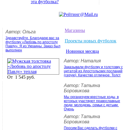
эта футболка?
Магазины
Автор: Ольга
Здравствуйте. Благодарю вас за
Проекты новых футболок
футболку «Любовь по апостолу
Павлу». Я из Украины. Заказ был
выполнен
Новинки месяца
Автор: Наталия
Заказывали футболку и толстовку с
цитатой из Апостольских посланий
(серую). Качество отличное. Толст
От
1 545 руб.
Автор: Татьяна
Боровикова
Мы организуем крестные ходы, в
которых участвуют православные
люди, молодежь, семьи с детьми.
Очень
Автор: Татьяна
Боровикова
Просим Вас сделать футболки с