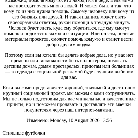
возможно, помочь кому-то, кто находится в беде. Ведь мимо
кому-то из них нужна помощь. Самому человеку или кому из
нас проходит очень много людей. И может быть и так, что
его близких или друзей. И такая надпись может стать
кому-то из них нужна помощь. Самому человеку или кому из
своеобразным ответом, рукой помощи в трудную минуту.
его близких или друзей. И такая надпись может стать
Человек будет знать, куда ему обратиться, где ему смогут
своеобразным ответом, рукой помощи в трудную минуту.
помочь и подсказать выход из ситуации. Или он сам, почитав
Человек будет знать, куда ему обратиться, где ему смогут
материалы проектов, сможет помочь кому-то и станет нести
помочь и подсказать выход из ситуации. Или он сам, почитав
добро другим людям.
материалы проектов, сможет помочь кому-то и станет нести
добро другим людям.
Поэтому если вы хотели бы делать добрые дела, но у вас нет
времени или возможности быть волонтером, помогать
Поэтому если вы хотели бы делать добрые дела, но у вас нет
детским домам, домам престарелых, приютам или больницах
времени или возможности быть волонтером, помогать
— то одежда с социальной рекламой будет лучшим выбором
детским домам, домам престарелых, приютам или больницах
для вас.
— то одежда с социальной рекламой будет лучшим выбором
для вас.
Если вы сами представляете хороший, значимый и достаточно
крупный социальный проект, мы можем с вами сотрудничать.
Если вы сами представляете хороший, значимый и достаточно
Мы не только подготовим для вас уникальные и качественные
крупный социальный проект, мы можем с вами сотрудничать.
принты, но и поможем продавать и доставлять эти маечки
Мы не только подготовим для вас уникальные и качественные
покупателям через наш интернет-магазин.
принты, но и поможем продавать и доставлять эти маечки
покупателям через наш интернет-магазин.
Изменено: Monday, 10 August 2026 13:56
Стильные футболки