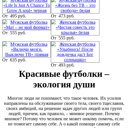
и о той радости, которую дает чистая совесть. Ведь чистая
совесть – это и есть чистая душа.
От
495 руб.
От
473 руб.
Человек часто задумывается о своем теле – о сохранении его
здоровья, красоты. Предпочитает питаться качественными
продуктами, одеваться в красивую одежду, заниматься
От
555 руб.
спортом. И все это хорошо, но есть ли толк в развитии тела,
От
555 руб.
если душу мы при этом убиваем, «скармливая» ей даже не то
что третьесортный продукт, а порой и просто помои, которые
в избытке льются на нас через средства СМИ! Ведь тело – это
то, что у нас временно, а душа наша бессмертна и вечна.
От
635 руб.
От
493 руб.
Лучшие футболки – те, которые делают человека не «круче», а
счастливее. Они заставляют задуматься над вечными,
Красивые футболки –
непреходящими ценностями. Надеемся, что эти футболочки
сделают чуть-чуть счастливее их обладателей и тех, кто
экология души
встретится им на пути и внимательно присмотрится к этим
майкам.
Многие люди не понимают, что такое человек. Их усилия
направлены на обслуживание своего тела, своего тщеславия,
своих амбиций, на решение задач других людей или групп
людей, причем, как правило, – мнимое решение. Почему
мнимое? Потому что человек не может никому помочь, если
не помогает самому себе. А о какой помощи самому себе