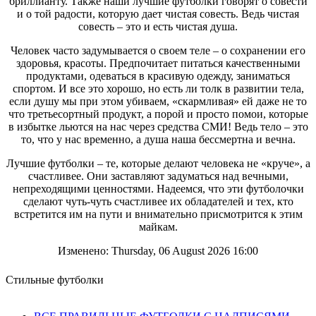
бриллианту. Также наши лучшие футболки говорят о совести
и о той радости, которую дает чистая совесть. Ведь чистая
совесть – это и есть чистая душа.
Человек часто задумывается о своем теле – о сохранении его
здоровья, красоты. Предпочитает питаться качественными
продуктами, одеваться в красивую одежду, заниматься
спортом. И все это хорошо, но есть ли толк в развитии тела,
если душу мы при этом убиваем, «скармливая» ей даже не то
что третьесортный продукт, а порой и просто помои, которые
в избытке льются на нас через средства СМИ! Ведь тело – это
то, что у нас временно, а душа наша бессмертна и вечна.
Лучшие футболки – те, которые делают человека не «круче», а
счастливее. Они заставляют задуматься над вечными,
непреходящими ценностями. Надеемся, что эти футболочки
сделают чуть-чуть счастливее их обладателей и тех, кто
встретится им на пути и внимательно присмотрится к этим
майкам.
Изменено: Thursday, 06 August 2026 16:00
Стильные футболки