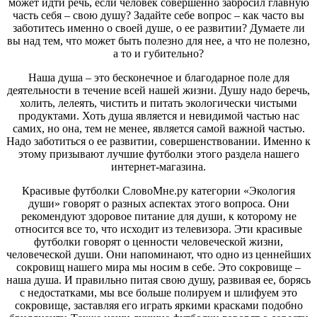
может идти речь, если человек совершенно забросил главную
часть себя – свою душу? Задайте себе вопрос – как часто вы
заботитесь именно о своей душе, о ее развитии? Думаете ли
вы над тем, что может быть полезно для нее, а что не полезно,
а то и губительно?
Наша душа – это бесконечное и благодарное поле для
деятельности в течение всей нашей жизни. Душу надо беречь,
холить, лелеять, чистить и питать экологически чистыми
продуктами. Хоть душа является и невидимой частью нас
самих, но она, тем не менее, является самой важной частью.
Надо заботиться о ее развитии, совершенствовании. Именно к
этому призывают лучшие футболки этого раздела нашего
интернет-магазина.
Красивые футболки СловоМне.ру категории «Экология
души» говорят о разных аспектах этого вопроса. Они
рекомендуют здоровое питание для души, к которому не
относится все то, что исходит из телевизора. Эти красивые
футболки говорят о ценности человеческой жизни,
человеческой души. Они напоминают, что одно из ценнейших
сокровищ нашего мира мы носим в себе. Это сокровище –
наша душа. И правильно питая свою душу, развивая ее, борясь
с недостатками, мы все больше полируем и шлифуем это
сокровище, заставляя его играть яркими красками подобно