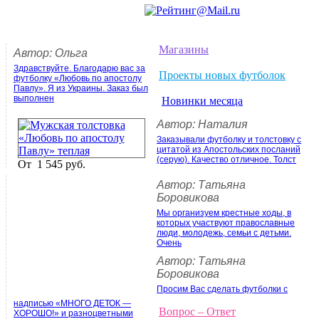
Магазины
Автор: Ольга
Здравствуйте. Благодарю вас за
Проекты новых футболок
футболку «Любовь по апостолу
Павлу». Я из Украины. Заказ был
выполнен
Новинки месяца
Автор: Наталия
Заказывали футболку и толстовку с
цитатой из Апостольских посланий
(серую). Качество отличное. Толст
От
1 545 руб.
Автор: Татьяна
Боровикова
Мы организуем крестные ходы, в
которых участвуют православные
люди, молодежь, семьи с детьми.
Очень
Автор: Татьяна
Боровикова
Просим Вас сделать футболки с
надписью «МНОГО ДЕТОК —
Вопрос – Ответ
ХОРОШО!» и разноцветными