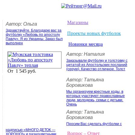
Магазины
Автор: Ольга
Здравствуйте. Благодарю вас за
Проекты новых футболок
футболку «Любовь по апостолу
Павлу». Я из Украины. Заказ был
выполнен
Новинки месяца
Автор: Наталия
Заказывали футболку и толстовку с
цитатой из Апостольских посланий
(серую). Качество отличное. Толст
От
1 545 руб.
Автор: Татьяна
Боровикова
Мы организуем крестные ходы, в
которых участвуют православные
люди, молодежь, семьи с детьми.
Очень
Автор: Татьяна
Боровикова
Просим Вас сделать футболки с
надписью «МНОГО ДЕТОК —
Вопрос – Ответ
ХОРОШО!» и разноцветными