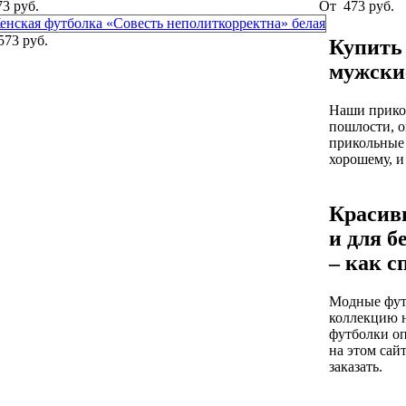
73 руб.
От
473 руб.
573 руб.
Купить
мужские
Наши прико
пошлости, о
прикольные
хорошему, и
Красив
и для 
– как с
Модные фут
коллекцию 
футболки оп
на этом сай
заказать.