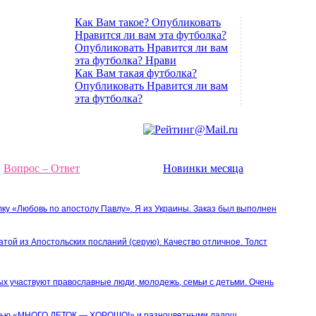
Как Вам такое? Опубликовать
Нравится ли вам эта футболка?
Опубликовать Нравится ли вам
эта футболка? Нрави
Как Вам такая футболка?
Опубликовать Нравится ли вам
эта футболка?
Вопрос – Ответ
Новинки месяца
лку «Любовь по апостолу Павлу». Я из Украины. Заказ был выполнен
атой из Апостольских посланий (серую). Качество отличное. Толст
ых участвуют православные люди, молодежь, семьи с детьми. Очень
писью «МНОГО ДЕТОК — ХОРОШО!» и разноцветными ладош