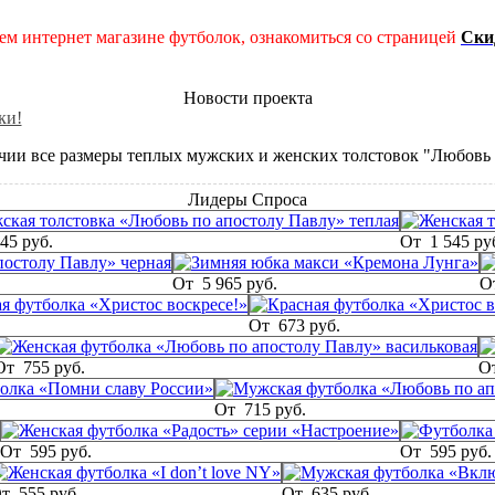
шем интернет магазине футболок, ознакомиться со страницей
Ски
Новости проекта
ки!
ичии все размеры теплых мужских и женских толстовок "Любовь 
Лидеры Спроса
545 руб.
От
1 545 ру
От
5 965 руб.
О
От
673 руб.
От
755 руб.
О
От
715 руб.
От
595 руб.
От
595 руб.
От
555 руб.
От
635 руб.