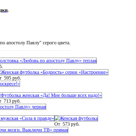
дки
.
по апостолу Павлу" серого цвета.
б.
т
595 руб.
т
713 руб.
От
573 руб.