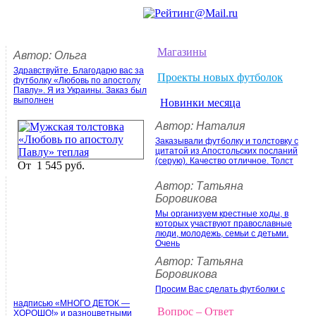
Магазины
Автор: Ольга
Здравствуйте. Благодарю вас за
Проекты новых футболок
футболку «Любовь по апостолу
Павлу». Я из Украины. Заказ был
выполнен
Новинки месяца
Автор: Наталия
Заказывали футболку и толстовку с
цитатой из Апостольских посланий
(серую). Качество отличное. Толст
От
1 545 руб.
Автор: Татьяна
Боровикова
Мы организуем крестные ходы, в
которых участвуют православные
люди, молодежь, семьи с детьми.
Очень
Автор: Татьяна
Боровикова
Просим Вас сделать футболки с
надписью «МНОГО ДЕТОК —
Вопрос – Ответ
ХОРОШО!» и разноцветными