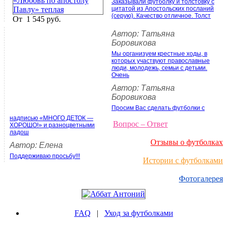
Заказывали футболку и толстовку с
цитатой из Апостольских посланий
(серую). Качество отличное. Толст
От
1 545 руб.
Автор: Татьяна
Боровикова
Мы организуем крестные ходы, в
которых участвуют православные
люди, молодежь, семьи с детьми.
Очень
Автор: Татьяна
Боровикова
Просим Вас сделать футболки с
надписью «МНОГО ДЕТОК —
Вопрос – Ответ
ХОРОШО!» и разноцветными
ладош
Отзывы о футболках
Автор: Елена
Поддерживаю просьбу!!!
Истории с футболками
Фотогалерея
FAQ
|
Уход за футболками