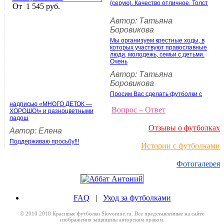
(серую). Качество отличное. Толст
От
1 545 руб.
Автор: Татьяна
Боровикова
Мы организуем крестные ходы, в
которых участвуют православные
люди, молодежь, семьи с детьми.
Очень
Автор: Татьяна
Боровикова
Просим Вас сделать футболки с
надписью «МНОГО ДЕТОК —
Вопрос – Ответ
ХОРОШО!» и разноцветными
ладош
Отзывы о футболках
Автор: Елена
Поддерживаю просьбу!!!
Истории с футболками
Фотогалерея
FAQ
|
Уход за футболками
© 2010 2010 Красивые футболки Slovomne.ru. Все представленные на сайте
изображения защищены авторским правом.