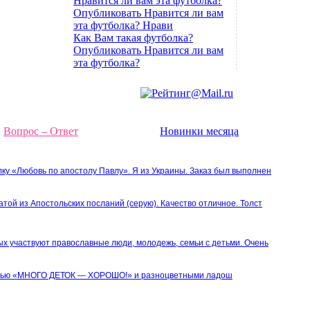
Нравится ли вам эта футболка?
Опубликовать Нравится ли вам
эта футболка? Нрави
Как Вам такая футболка?
Опубликовать Нравится ли вам
эта футболка?
Вопрос – Ответ
Новинки месяца
лку «Любовь по апостолу Павлу». Я из Украины. Заказ был выполнен
атой из Апостольских посланий (серую). Качество отличное. Толст
ых участвуют православные люди, молодежь, семьи с детьми. Очень
писью «МНОГО ДЕТОК — ХОРОШО!» и разноцветными ладош