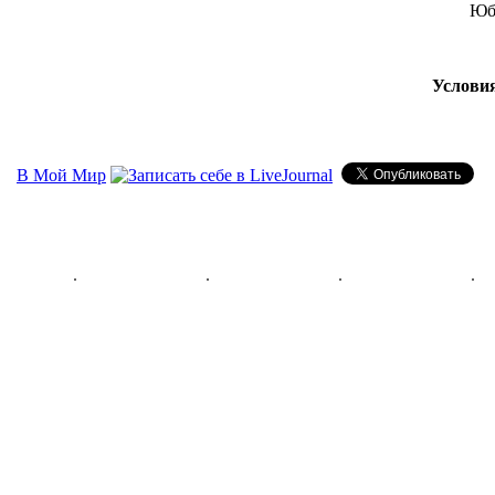
Юбк
Условия
В Мой Мир