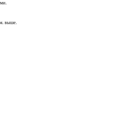
ами.
м. выше.