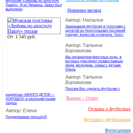
футболку «Любовь по апостолу
Павлу». Я из Украины. Заказ был
выполнен
Новинки месяца
Автор: Наталия
Заказывали футболку и толстовку с
цитатой из Апостольских посланий
(серую). Качество отличное. Толст
От
1 545 руб.
Автор: Татьяна
Боровикова
Мы организуем крестные ходы, в
которых участвуют православные
люди, молодежь, семьи с детьми.
Очень
Автор: Татьяна
Боровикова
Просим Вас сделать футболки с
надписью «МНОГО ДЕТОК —
Вопрос – Ответ
ХОРОШО!» и разноцветными
ладош
Отзывы о футболках
Автор: Елена
Поддерживаю просьбу!!!
Истории с футболками
Фотогалерея