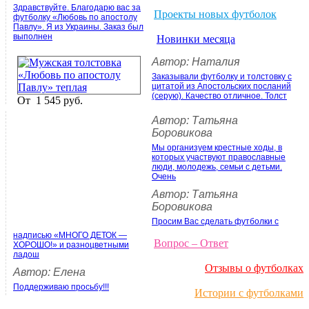
Здравствуйте. Благодарю вас за
Проекты новых футболок
футболку «Любовь по апостолу
Павлу». Я из Украины. Заказ был
выполнен
Новинки месяца
Автор: Наталия
Заказывали футболку и толстовку с
цитатой из Апостольских посланий
(серую). Качество отличное. Толст
От
1 545 руб.
Автор: Татьяна
Боровикова
Мы организуем крестные ходы, в
которых участвуют православные
люди, молодежь, семьи с детьми.
Очень
Автор: Татьяна
Боровикова
Просим Вас сделать футболки с
надписью «МНОГО ДЕТОК —
Вопрос – Ответ
ХОРОШО!» и разноцветными
ладош
Отзывы о футболках
Автор: Елена
Поддерживаю просьбу!!!
Истории с футболками