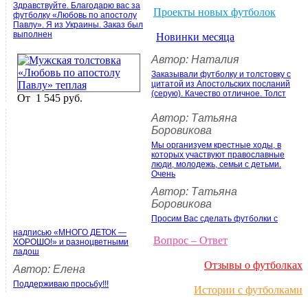
Здравствуйте. Благодарю вас за
Проекты новых футболок
футболку «Любовь по апостолу
Павлу». Я из Украины. Заказ был
выполнен
Новинки месяца
Автор: Наталия
Заказывали футболку и толстовку с
цитатой из Апостольских посланий
(серую). Качество отличное. Толст
От
1 545 руб.
Автор: Татьяна
Боровикова
Мы организуем крестные ходы, в
которых участвуют православные
люди, молодежь, семьи с детьми.
Очень
Автор: Татьяна
Боровикова
Просим Вас сделать футболки с
надписью «МНОГО ДЕТОК —
Вопрос – Ответ
ХОРОШО!» и разноцветными
ладош
Отзывы о футболках
Автор: Елена
Поддерживаю просьбу!!!
Истории с футболками