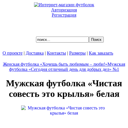
Авторизация
Регистрация
Ваша корзина пуста.
О проекте
|
Доставка
|
Контакты
|
Размеры
|
Как заказать
Женская футболка «Хочешь быть любимым – люби!»
Мужская
футболка «Сегодня отличный день для добрых дел» №1
Мужская футболка «Чистая
совесть это крылья» белая