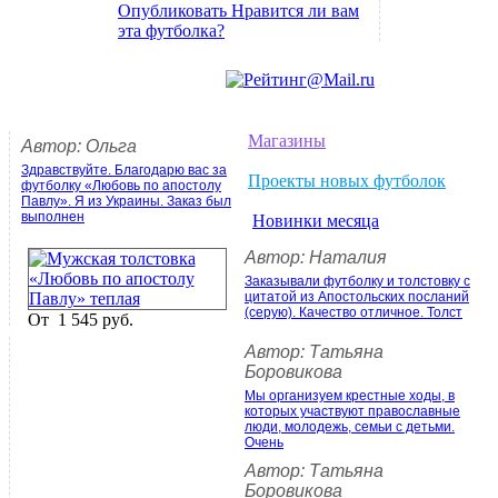
Опубликовать Нравится ли вам
эта футболка?
Магазины
Автор: Ольга
Здравствуйте. Благодарю вас за
Проекты новых футболок
футболку «Любовь по апостолу
Павлу». Я из Украины. Заказ был
выполнен
Новинки месяца
Автор: Наталия
Заказывали футболку и толстовку с
цитатой из Апостольских посланий
(серую). Качество отличное. Толст
От
1 545 руб.
Автор: Татьяна
Боровикова
Мы организуем крестные ходы, в
которых участвуют православные
люди, молодежь, семьи с детьми.
Очень
Автор: Татьяна
Боровикова