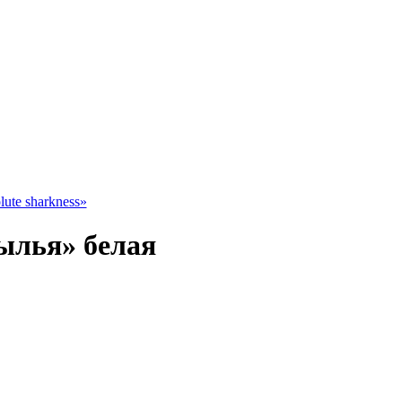
ute sharkness»
ылья» белая