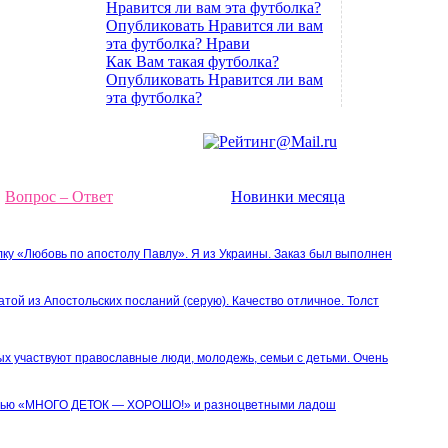
Нравится ли вам эта футболка?
Опубликовать Нравится ли вам
эта футболка? Нрави
Как Вам такая футболка?
Опубликовать Нравится ли вам
эта футболка?
Вопрос – Ответ
Новинки месяца
лку «Любовь по апостолу Павлу». Я из Украины. Заказ был выполнен
атой из Апостольских посланий (серую). Качество отличное. Толст
ых участвуют православные люди, молодежь, семьи с детьми. Очень
писью «МНОГО ДЕТОК — ХОРОШО!» и разноцветными ладош