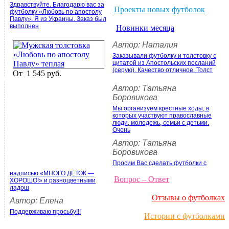
Здравствуйте. Благодарю вас за
Проекты новых футболок
футболку «Любовь по апостолу
Павлу». Я из Украины. Заказ был
выполнен
Новинки месяца
Автор: Наталия
Заказывали футболку и толстовку с
цитатой из Апостольских посланий
(серую). Качество отличное. Толст
От
1 545 руб.
Автор: Татьяна
Боровикова
Мы организуем крестные ходы, в
которых участвуют православные
люди, молодежь, семьи с детьми.
Очень
Автор: Татьяна
Боровикова
Просим Вас сделать футболки с
надписью «МНОГО ДЕТОК —
Вопрос – Ответ
ХОРОШО!» и разноцветными
ладош
Отзывы о футболках
Автор: Елена
Поддерживаю просьбу!!!
Истории с футболками